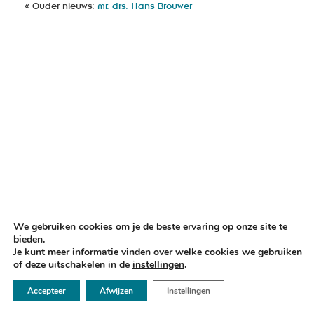
« Ouder nieuws:
mr. drs. Hans Brouwer
We gebruiken cookies om je de beste ervaring op onze site te
bieden.
Je kunt meer informatie vinden over welke cookies we gebruiken
of deze uitschakelen in de
instellingen
.
☏ 050 - 2112666
Accepteer
Afwijzen
Instellingen
✉ info@argusadvocaten.nl