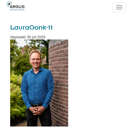
Toggl
navig
LauraOonk-11
Geplaatst: 30 juli 2025