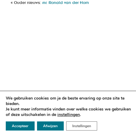
« Ouder nieuws:
mr. Ronald van der Horn
We gebruiken cookies om je de beste ervaring op onze site te
bieden.
Je kunt meer informatie vinden over welke cookies we gebruiken
of deze uitschakelen in de
instellingen
.
☏ 050 - 2112666
Accepteer
Afwijzen
Instellingen
✉ info@argusadvocaten.nl