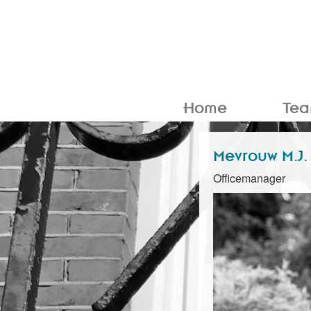
Home
Te
Mevrouw M.J.
Officemanager