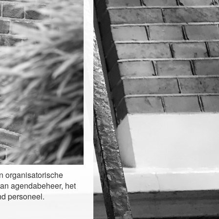
en organisatorische
van agendabeheer, het
nd personeel.