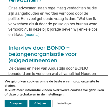
Onze advocaten staan regelmatig verdachten bij die
zijn aangehouden en worden verhoord door de
politie. Een veel gehoorde vraag is dan: “Wat kan ik
verwachten als ik door de politie op het bureau word
verhoord?”. In deze bij bijdrage geven wij enkele tips
en tricks.
(meer…)
Interview door BONJO –
belangenorganisatie voor
(ex)gedetineerden
De dames en heer van Argus zijn door BONJO
benaderd om te vertellen wat zij vanuit het Noorden
des lands betekenen voor hun strafrechtelijke
We gebruiken cookies om je de beste ervaring op onze site te
clientèle.
(meer…)
bieden.
Je kunt meer informatie vinden over welke cookies we gebruiken
of deze uitschakelen in de
instellingen
.
☏ 050 - 2112666
Accepteer
Afwijzen
Instellingen
✉ info@argusadvocaten.nl