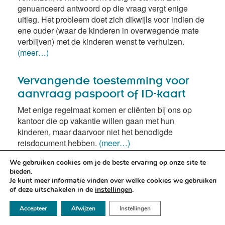
genuanceerd antwoord op die vraag vergt enige
uitleg. Het probleem doet zich dikwijls voor indien de
ene ouder (waar de kinderen in overwegende mate
verblijven) met de kinderen wenst te verhuizen.
(meer…)
Vervangende toestemming voor
aanvraag paspoort of ID-kaart
Met enige regelmaat komen er cliënten bij ons op
kantoor die op vakantie willen gaan met hun
kinderen, maar daarvoor niet het benodigde
reisdocument hebben.
(meer…)
We gebruiken cookies om je de beste ervaring op onze site te
bieden.
Je kunt meer informatie vinden over welke cookies we gebruiken
of deze uitschakelen in de
instellingen
.
☏ 050 - 2112666
Accepteer
Afwijzen
Instellingen
✉ info@argusadvocaten.nl